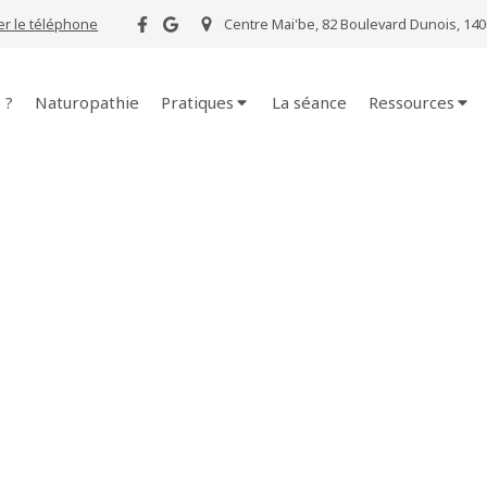
er le téléphone
Centre Mai'be, 82 Boulevard Dunois, 140
 ?
Naturopathie
Pratiques
La séance
Ressources