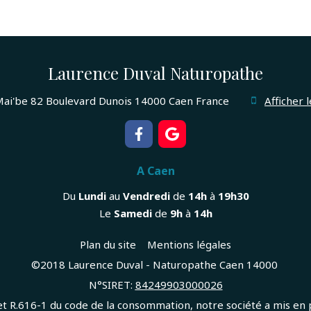
Laurence Duval Naturopathe
Mai'be
82 Boulevard Dunois
14000
Caen
France
Afficher 
A Caen
Du
Lundi
au
Vendredi
de
14h
à
19h30
Le
Samedi
de
9h
à
14h
Plan du site
Mentions légales
©2018 Laurence Duval - Naturopathe Caen 14000
N°SIRET:
84
249903000026
 R.616-1 du code de la consommation, notre société a mis en p