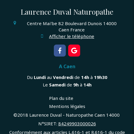
Laurence Duval Naturopathe
Centre Mai'be
82 Boulevard Dunois
14000
Caen
France
Afficher le téléphone
A Caen
Du
Lundi
au
Vendredi
de
14h
à
19h30
Le
Samedi
de
9h
à
14h
Plan du site
Mentions légales
©2018 Laurence Duval - Naturopathe Caen 14000
N°SIRET:
84
249903000026
Conformément aux articles L.616-1 et R.616-1 du code